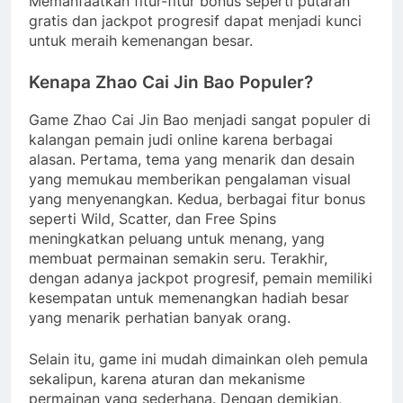
Memanfaatkan fitur-fitur bonus seperti putaran
gratis dan jackpot progresif dapat menjadi kunci
untuk meraih kemenangan besar.
Kenapa Zhao Cai Jin Bao Populer?
Game Zhao Cai Jin Bao menjadi sangat populer di
kalangan pemain judi online karena berbagai
alasan. Pertama, tema yang menarik dan desain
yang memukau memberikan pengalaman visual
yang menyenangkan. Kedua, berbagai fitur bonus
seperti Wild, Scatter, dan Free Spins
meningkatkan peluang untuk menang, yang
membuat permainan semakin seru. Terakhir,
dengan adanya jackpot progresif, pemain memiliki
kesempatan untuk memenangkan hadiah besar
yang menarik perhatian banyak orang.
Selain itu, game ini mudah dimainkan oleh pemula
sekalipun, karena aturan dan mekanisme
permainan yang sederhana. Dengan demikian,