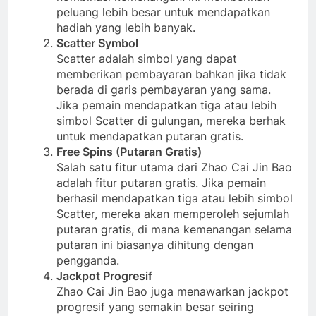
peluang lebih besar untuk mendapatkan
hadiah yang lebih banyak.
Scatter Symbol
Scatter adalah simbol yang dapat
memberikan pembayaran bahkan jika tidak
berada di garis pembayaran yang sama.
Jika pemain mendapatkan tiga atau lebih
simbol Scatter di gulungan, mereka berhak
untuk mendapatkan putaran gratis.
Free Spins (Putaran Gratis)
Salah satu fitur utama dari Zhao Cai Jin Bao
adalah fitur putaran gratis. Jika pemain
berhasil mendapatkan tiga atau lebih simbol
Scatter, mereka akan memperoleh sejumlah
putaran gratis, di mana kemenangan selama
putaran ini biasanya dihitung dengan
pengganda.
Jackpot Progresif
Zhao Cai Jin Bao juga menawarkan jackpot
progresif yang semakin besar seiring