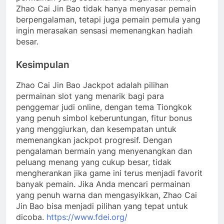
Zhao Cai Jin Bao tidak hanya menyasar pemain
berpengalaman, tetapi juga pemain pemula yang
ingin merasakan sensasi memenangkan hadiah
besar.
Kesimpulan
Zhao Cai Jin Bao Jackpot adalah pilihan
permainan slot yang menarik bagi para
penggemar judi online, dengan tema Tiongkok
yang penuh simbol keberuntungan, fitur bonus
yang menggiurkan, dan kesempatan untuk
memenangkan jackpot progresif. Dengan
pengalaman bermain yang menyenangkan dan
peluang menang yang cukup besar, tidak
mengherankan jika game ini terus menjadi favorit
banyak pemain. Jika Anda mencari permainan
yang penuh warna dan mengasyikkan, Zhao Cai
Jin Bao bisa menjadi pilihan yang tepat untuk
dicoba.
https://www.fdei.org/