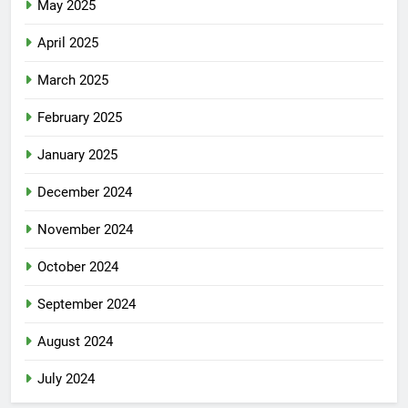
May 2025
April 2025
March 2025
February 2025
January 2025
December 2024
November 2024
October 2024
September 2024
August 2024
July 2024