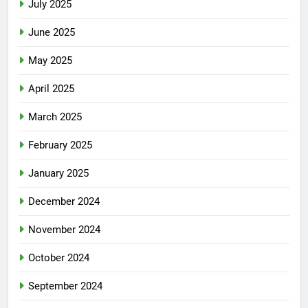
July 2025
June 2025
May 2025
April 2025
March 2025
February 2025
January 2025
December 2024
November 2024
October 2024
September 2024