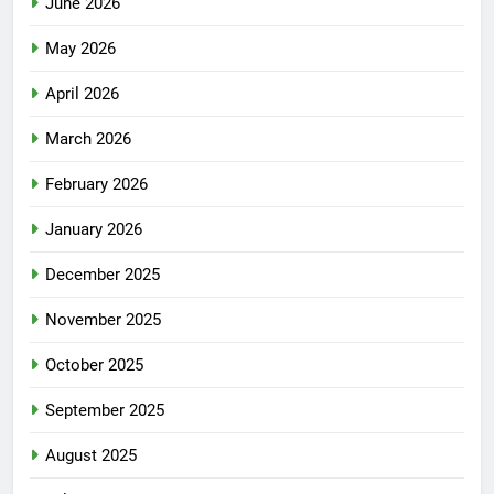
June 2026
May 2026
April 2026
March 2026
February 2026
January 2026
December 2025
November 2025
October 2025
September 2025
August 2025