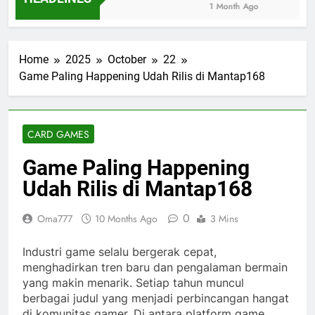
h Ago
1 Month Ago
Home
2025
October
22
Game Paling Happening Udah Rilis di Mantap168
CARD GAMES
Game Paling Happening
Udah Rilis di Mantap168
0
Oma777
10 Months Ago
3 Mins
Industri game selalu bergerak cepat,
menghadirkan tren baru dan pengalaman bermain
yang makin menarik. Setiap tahun muncul
berbagai judul yang menjadi perbincangan hangat
di komunitas gamer. Di antara platform game