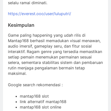
selalu ramai diminati.
https://everest.ooo/user/luluputri/
Kesimpulan
Game paling happening yang udah rilis di
Mantap168 berhasil memadukan visual menawan,
audio imersif, gameplay seru, dan fitur sosial
interaktif. Ragam genre yang tersedia memastikan
setiap pemain menemukan permainan sesuai
selera, sementara stabilitas sistem dan pembaruan
rutin menjaga pengalaman bermain tetap
maksimal.
Google search rekomendasi :
mantap168 slot
link alternatif mantap168
mantap168 slot online